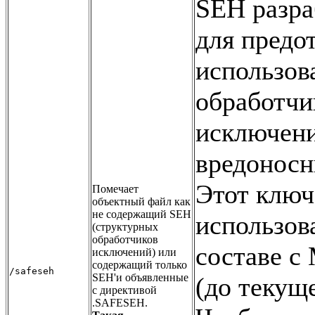
SEH разр
для предо
использов
обработчи
исключен
вредоносн
Этот ключ
Помечает
объектный файл как
не содержащий SEH
использов
(структурных
обработчиков
составе 
исключений) или
содержащий только
/safeseh
SEH'и объявленные
(до текуще
с директивой
.SAFESEH.