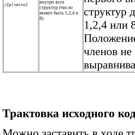
внутри всех
/Zp[число]
структур (число
структур 
может быть 1,2,4 и
8)
1,2,4 или 
Положени
членов не
выравнива
Трактовка исходного ко
Можно заставить в ходе т