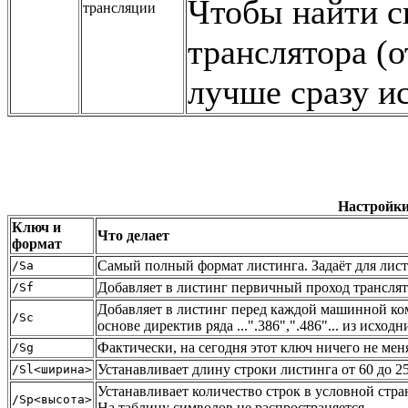
Чтобы найти с
трансляции
транслятора (
лучше сразу и
Настройки
Ключ и
Что делает
формат
Самый полный формат листинга. Задаёт для лис
/Sa
Добавляет в листинг первичный проход трансля
/Sf
Добавляет в листинг перед каждой машинной ком
/Sc
основе директив ряда ...".386",".486"... из исходн
Фактически, на сегодня этот ключ ничего не мен
/Sg
Устанавливает длину строки листинга от 60 до 2
/Sl<ширина>
Устанавливает количество строк в условной стра
/Sp<высота>
На таблицу символов не распространяется