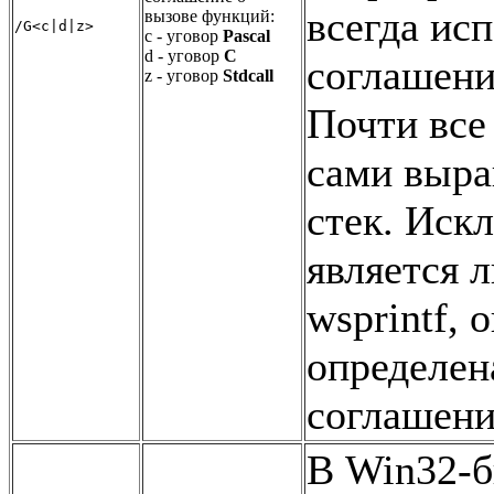
всегда исп
вызове функций:
/G<c|d|z>
с - уговор
Pascal
d - уговор
С
соглашен
z - уговор
Stdcall
Почти все
сами выр
стек. Иск
является 
wsprintf, 
определен
соглашен
В Win32-б