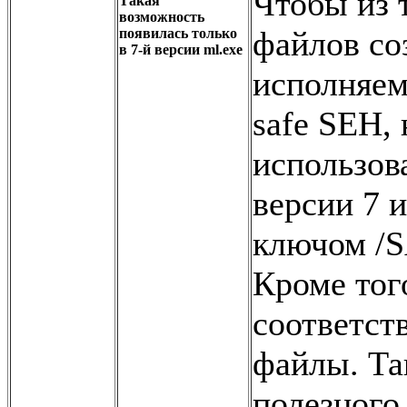
Чтобы из т
Такая
возможность
файлов со
появилась только
в 7-й версии ml.exe
исполняем
safe SEH,
использова
версии 7 и
ключом /
Кроме тог
соответст
файлы. Та
полезного