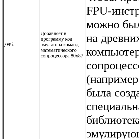
FPU-инст
можно был
Добавляет в
на древни
программу код
эмулятора команд
/FPi
компьютер
математического
сопроцессора 80x87
сопроцесс
(например
была созд
специальн
библиотек
эмулиру