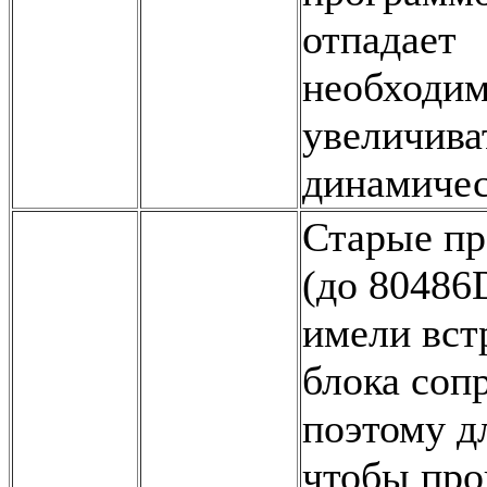
отпадает
необходим
увеличива
динамиче
Старые п
(до 80486
имели вст
блока соп
поэтому дл
чтобы про