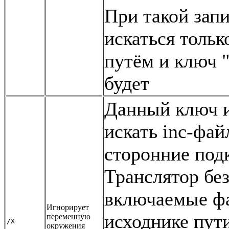
При такой запи
искаться тольк
путём и ключ "
будет
Данный ключ и
искать inc-фа
сторонние по
Транслятор без
включаемые фа
Игнорирует
исходнике пути
переменную
/X
окружения