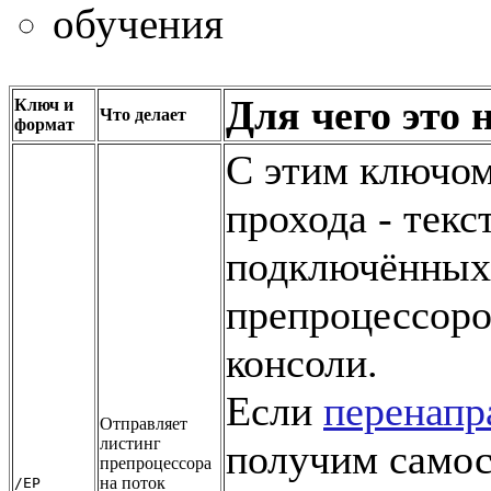
обучения
Для чего это 
Ключ и
Что делает
формат
С этим ключом
прохода - текс
подключённых 
препроцессоро
консоли.
Если
перенапр
Отправляет
листинг
получим самос
препроцессора
на поток
/EP