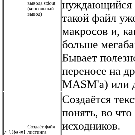
нуждающийся в
вывода stdout
(консольный
вывод)
такой файл уж
макросов и, ка
больше мегаба
Бывает полезн
переносе на д
MASM'a) или д
Создаётся тек
понять, во что
исходников.
Создаёт файл
листинга
/Fl[файл]