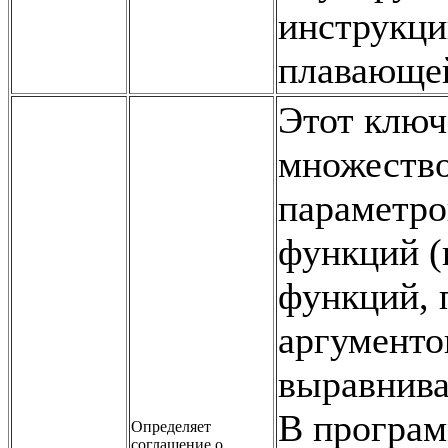
инструкци
плавающей
Этот ключ
множеств
параметро
функций (
функций, 
аргументо
выравнива
В програ
Определяет
соглашение о