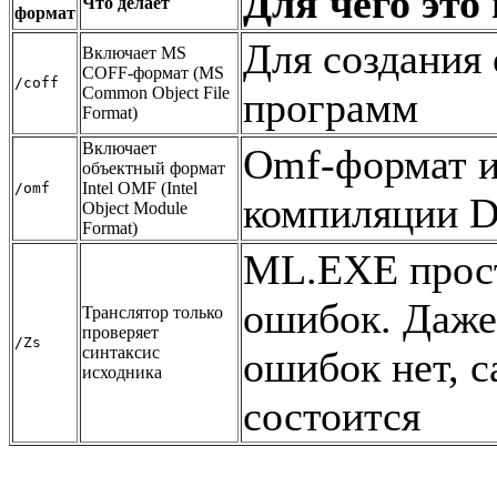
Для чего это
Что делает
формат
Для создания
Включает MS
COFF-формат (MS
/coff
Common Object File
программ
Format)
Включает
Omf-формат и
объектный формат
Intel OMF (Intel
/omf
компиляции 
Object Module
Format)
ML.EXE прост
ошибок. Даже 
Транслятор только
проверяет
/Zs
синтаксис
ошибок нет, с
исходника
состоится