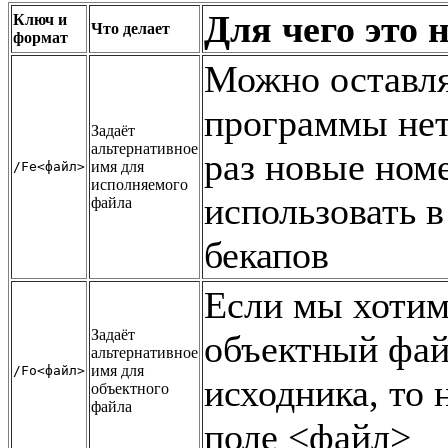
Для чего это 
Ключ и
Что делает
формат
Можно оставля
программы нет
Задаёт
альтернативное
раз новые ном
имя для
/Fe<файл>
исполняемого
использовать в
файла
бекапов
Если мы хотим
Задаёт
объектный фай
альтернативное
имя для
/Fo<файл>
исходника, то 
объектного
файла
поле <файл>