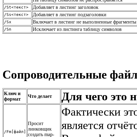
Добавляет в листинг заголовок
/St<текст>
Добавляет в листинг подзаголовки
/Ss<текст>
Включает в листинг не выполненные фрагменты
/Sx
Исключает из листинга таблицу символов
/Sn
Сопроводительные фай
Для чего это 
Ключ и
Что делает
формат
Фактически эт
является отчёт
Просит
линковщик
/Fm[файл]
создать map-