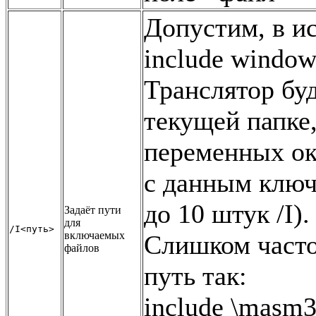
Допустим, в ис
include window
Транслятор буд
текущей папке,
переменных о
с данным ключ
до 10 штук /I).
Задаёт пути
для
/I<путь>
включаемых
Слишком часто
файлов
путь так:
include \masm3