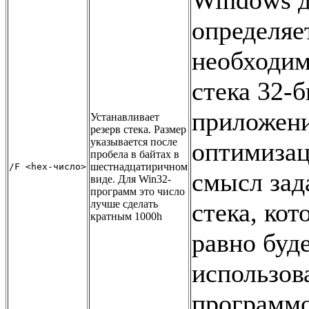
Windows 
определяе
необходи
стека 32-
приложени
Устанавливает
резерв стека. Размер
указывается после
оптимизац
пробела в байтах в
шестнадцатиричном
/F <hex-число>
смысл зад
виде. Для Win32-
программ это число
лучше сделать
стека, кот
кратным 1000h
равно буд
использов
программо