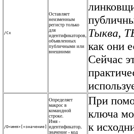
линковщи
Оставляет
публичны
неизменным
регистр только
Тыква, 
для
/Cx
идентификаторов,
объявленных
как они е
публичными или
внешними
Сейчас э
практиче
использу
При помо
Определяет
макрос в
ключа мо
командной
строке.
Имя -
к исходн
идентификатор,
/D<имя>[=значение]
значение - код