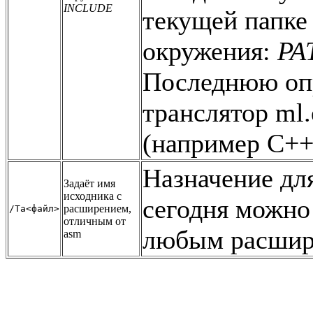
INCLUDE
текущей папке
окружения:
PA
Последнюю опр
транслятор ml.
(например C++
Назначение для
Задаёт имя
исходника с
сегодня можно
расширением,
/Ta<файл>
отличным от
любым расшире
asm