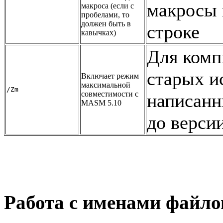
макросы 
макроса (если с
пробелами, то
должен быть в
строке
кавычках)
Для комп
старых и
Включает режим
максимальной
/Zm
совместимости с
написан
MASM 5.10
до версии
Работа с именами файло